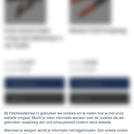
RJ45 netwerk kabel
Metalen RJ45 krimptang
Crimp met kabelschaar 2-
set Toolkit
€ 13,57
€ 9,38
€ 16,42
€ 11,35
Winkelwagen
Winkelwagen
Offerte
Offerte
Bij Patchkastwinkel.nl gebruiken we cookies om te meten hoe je met onze
website omgaat. Mocht je meer informatie wensen over de cookies die we
gebruiken raadpleeg dan ons privacybeleid onderin deze website.
Wanneer je weigert, wordt je informatie niet bijgehouden. Een enkele cookie