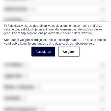
Stekkerdozen
(11)
Verlichting
(7)
Bij Patchkastwinkel.nl gebruiken we cookies om te meten hoe je met onze
website omgaat. Mocht je meer informatie wensen over de cookies die we
Sloten en sleutels
(9)
gebruiken raadpleeg dan ons privacybeleid onderin deze website.
Wanneer je weigert, wordt je informatie niet bijgehouden. Een enkele cookie
DIN rails
(5)
wordt gebruikt om te onthouden dat je deze cookies hebt geweigerd.
Accepteren
Weigeren
Sokkel
(1)
L-Profielen
(1)
Legborden
(4)
Wielen / stelpoten
(5)
Ventilatie
(5)
Kabelmanagement
(16)